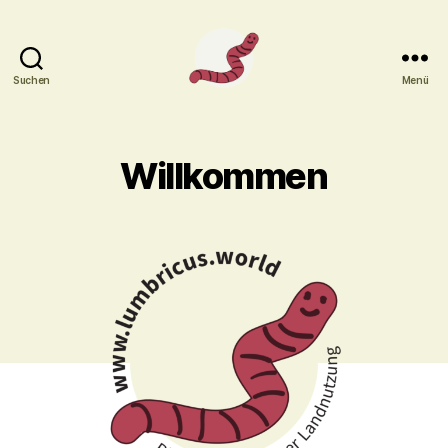
Suchen
Menü
lumbricus.world
Willkommen